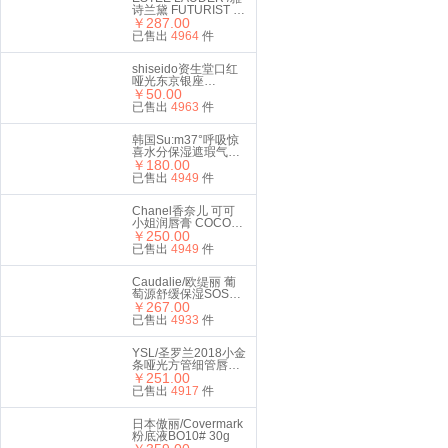
诗兰黛 FUTURIST 沁
水粉底液
￥287.00
SPF20/PA+++ 2C0
已售出
4964
件
COOL VANILLA
30ML #63
shiseido资生堂口红
哑光东京银座
529#Cocktail Hour
￥50.00
复古红 2.5g
已售出
4963
件
韩国Su:m37°呼吸惊
喜水分保湿遮瑕气垫
CC霜#01亮白色
￥180.00
15g*2
已售出
4949
件
Chanel香奈儿 可可
小姐润唇膏 COCO白
管口红 3g #920
￥250.00
已售出
4949
件
Caudalie/欧缇丽 葡
萄源舒缓保湿SOS精
华液30 ml
￥267.00
已售出
4933
件
YSL/圣罗兰2018小金
条哑光方管细管唇膏
口红 21#复古正红色
￥251.00
礼盒套装
已售出
4917
件
日本傲丽/Covermark
粉底液BO10# 30g