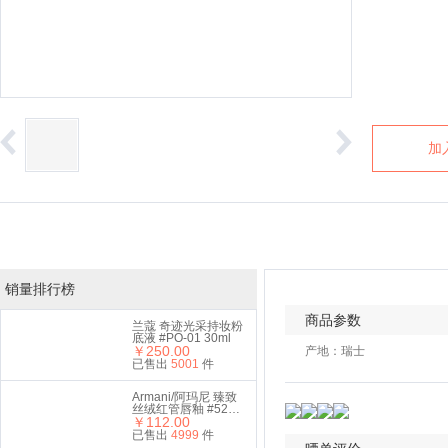
加
销量排行榜
商品参数
兰蔻 奇迹光采持妆粉
底液 #PO-01 30ml
￥250.00
产地：瑞士
已售出
5001
件
Armani/阿玛尼 臻致
丝绒红管唇釉 #524
￥112.00
6.5ml 礼盒套装
已售出
4999
件