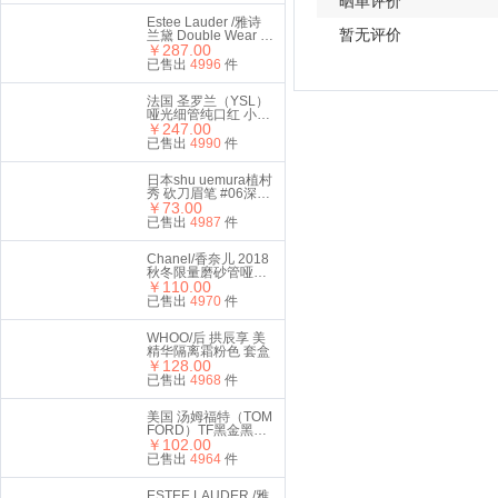
晒单评价
Estee Lauder /雅诗
暂无评价
兰黛 Double Wear 持
妆无瑕气垫粉霜 1W1
￥287.00
Bone 12g（带替换
已售出
4996
件
装）
法国 圣罗兰（YSL）
哑光细管纯口红 小金
条2.2g #416番茄红
￥247.00
已售出
4990
件
日本shu uemura植村
秀 砍刀眉笔 #06深棕
色 4g
￥73.00
已售出
4987
件
Chanel/香奈儿 2018
秋冬限量磨砂管哑光
丝绒唇膏口红110#
￥110.00
南瓜色
已售出
4970
件
WHOO/后 拱辰享 美
精华隔离霜粉色 套盒
￥128.00
已售出
4968
件
美国 汤姆福特（TOM
FORD）TF黑金黑管
口红3g #511 STEEL
￥102.00
MAGNOLIA 柔雾玫瑰
已售出
4964
件
色
ESTEE LAUDER /雅