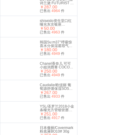
诗兰黛 FUTURIST 沁
水粉底液
￥287.00
SPF20/PA+++ 2C0
已售出
4964
件
COOL VANILLA
30ML #63
shiseido资生堂口红
哑光东京银座
529#Cocktail Hour
￥50.00
复古红 2.5g
已售出
4963
件
韩国Su:m37°呼吸惊
喜水分保湿遮瑕气垫
CC霜#01亮白色
￥180.00
15g*2
已售出
4949
件
Chanel香奈儿 可可
小姐润唇膏 COCO白
管口红 3g #920
￥250.00
已售出
4949
件
Caudalie/欧缇丽 葡
萄源舒缓保湿SOS精
华液30 ml
￥267.00
已售出
4933
件
YSL/圣罗兰2018小金
条哑光方管细管唇膏
口红 21#复古正红色
￥251.00
礼盒套装
已售出
4917
件
日本傲丽/Covermark
粉底液BO10# 30g