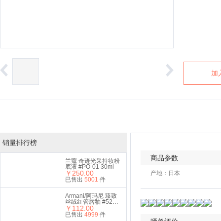
加
销量排行榜
商品参数
兰蔻 奇迹光采持妆粉
底液 #PO-01 30ml
￥250.00
产地：日本
已售出
5001
件
Armani/阿玛尼 臻致
丝绒红管唇釉 #524
￥112.00
6.5ml 礼盒套装
已售出
4999
件