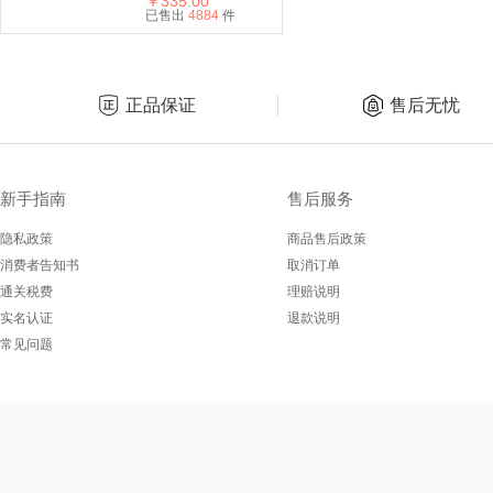
水EDP 100ml 巴宝莉
￥335.00
香水清新持久
已售出
4884
件
正品保证
售后无忧
新手指南
售后服务
隐私政策
商品售后政策
消费者告知书
取消订单
通关税费
理赔说明
实名认证
退款说明
常见问题