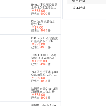
晒单评价
Bvlgari宝格丽经典男
暂无评价
士香水Q版无喷头五
件套5ml*5 (碧蓝+蓝
￥333.00
茶+城市之光+城市森
已售出
5000
件
林+酷幽）
Dior/迪奥 试管香水
旷野 1ml
￥17.00
已售出
4985
件
DIPTYQUE/蒂普提克
杜桑淡香水 100ML
￥973.00
已售出
4985
件
TOM FORD TF 汤姆
福特 Oud Wood乌木
沉香EDP 100ml
￥1723.00
已售出
4946
件
YSL圣罗兰香水Black
Opium黑鸦片花之怒
￥659.00
EDP 90ml
已售出
4933
件
法国香奈儿Chanel清
新邂逅女士香水 粉色
邂逅EDT淡香水50ml
￥373.00
已售出
4925
件
美国Elizabeth Arden