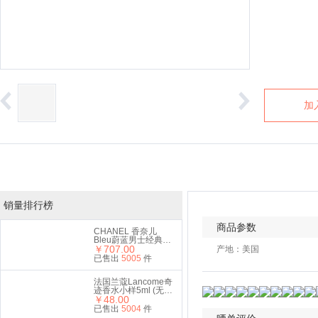
加
销量排行榜
商品参数
CHANEL 香奈儿
Bleu蔚蓝男士经典浓
香水 100ml EDP 赠
￥707.00
产地：美国
送礼品袋
已售出
5005
件
法国兰蔻Lancome奇
迹香水小样5ml (无喷
头无盒）
￥48.00
已售出
5004
件