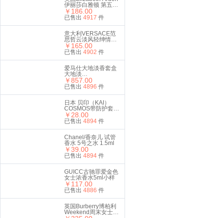
伊丽莎白雅顿 第五大
道女士香水 125ml
￥186.00
已售出
4917
件
意大利VERSACE范
思哲云淡风轻绅情男
士淡香水清新持久
￥165.00
30ml
已售出
4902
件
爱马仕大地淡香套盒
大地淡
100ml+12.5ml+40ml
￥857.00
须后水
已售出
4896
件
日本 贝印（KAI）
COSMOS带防护套新
手适用安全修眉刀蓝
￥28.00
色5支入
已售出
4894
件
Chanel/香奈儿 试管
香水 5号之水 1.5ml
￥39.00
已售出
4894
件
GUICC古驰罪爱金色
女士浓香水5ml小样
￥117.00
已售出
4886
件
英国Burberry博柏利
Weekend周末女士香