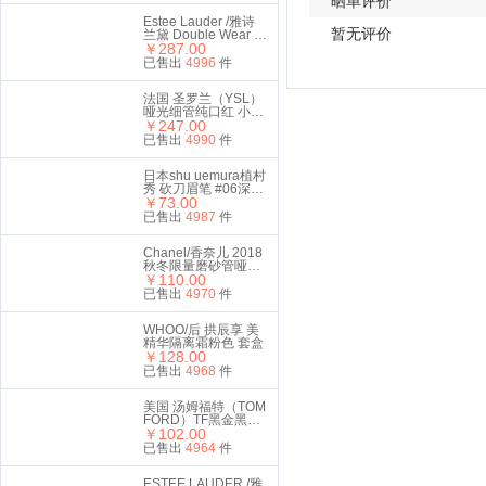
晒单评价
Estee Lauder /雅诗
暂无评价
兰黛 Double Wear 持
妆无瑕气垫粉霜 1W1
￥287.00
Bone 12g（带替换
已售出
4996
件
装）
法国 圣罗兰（YSL）
哑光细管纯口红 小金
条2.2g #416番茄红
￥247.00
已售出
4990
件
日本shu uemura植村
秀 砍刀眉笔 #06深棕
色 4g
￥73.00
已售出
4987
件
Chanel/香奈儿 2018
秋冬限量磨砂管哑光
丝绒唇膏口红110#
￥110.00
南瓜色
已售出
4970
件
WHOO/后 拱辰享 美
精华隔离霜粉色 套盒
￥128.00
已售出
4968
件
美国 汤姆福特（TOM
FORD）TF黑金黑管
口红3g #511 STEEL
￥102.00
MAGNOLIA 柔雾玫瑰
已售出
4964
件
色
ESTEE LAUDER /雅