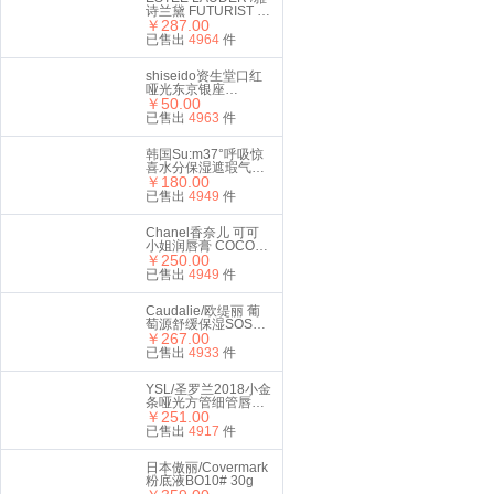
诗兰黛 FUTURIST 沁
水粉底液
￥287.00
SPF20/PA+++ 2C0
已售出
4964
件
COOL VANILLA
30ML #63
shiseido资生堂口红
哑光东京银座
529#Cocktail Hour
￥50.00
复古红 2.5g
已售出
4963
件
韩国Su:m37°呼吸惊
喜水分保湿遮瑕气垫
CC霜#01亮白色
￥180.00
15g*2
已售出
4949
件
Chanel香奈儿 可可
小姐润唇膏 COCO白
管口红 3g #920
￥250.00
已售出
4949
件
Caudalie/欧缇丽 葡
萄源舒缓保湿SOS精
华液30 ml
￥267.00
已售出
4933
件
YSL/圣罗兰2018小金
条哑光方管细管唇膏
口红 21#复古正红色
￥251.00
礼盒套装
已售出
4917
件
日本傲丽/Covermark
粉底液BO10# 30g