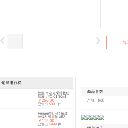
加
销量排行榜
商品参数
兰蔻 奇迹光采持妆粉
底液 #PO-01 30ml
￥250.00
产地：韩国
已售出
5001
件
Armani/阿玛尼 臻致
丝绒红管唇釉 #524
￥112.00
6.5ml 礼盒套装
已售出
4999
件