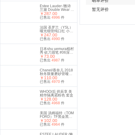
晒单评价
Estee Lauder /雅诗
暂无评价
兰黛 Double Wear 持
妆无瑕气垫粉霜 1W1
￥287.00
Bone 12g（带替换
已售出
4996
件
装）
法国 圣罗兰（YSL）
哑光细管纯口红 小金
条2.2g #416番茄红
￥247.00
已售出
4990
件
日本shu uemura植村
秀 砍刀眉笔 #06深棕
色 4g
￥73.00
已售出
4987
件
Chanel/香奈儿 2018
秋冬限量磨砂管哑光
丝绒唇膏口红110#
￥110.00
南瓜色
已售出
4970
件
WHOO/后 拱辰享 美
精华隔离霜粉色 套盒
￥128.00
已售出
4968
件
美国 汤姆福特（TOM
FORD）TF黑金黑管
口红3g #511 STEEL
￥102.00
MAGNOLIA 柔雾玫瑰
已售出
4964
件
色
ESTEE LAUDER /雅