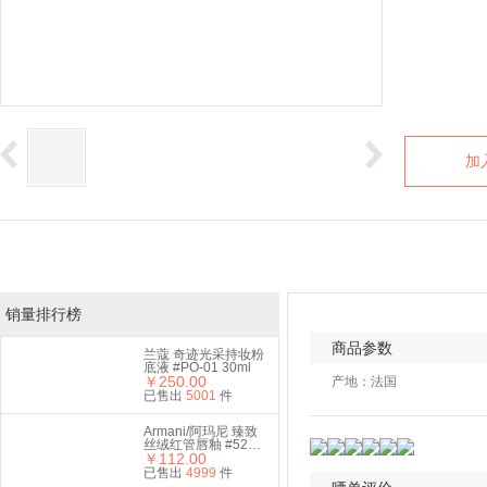
加
销量排行榜
商品参数
兰蔻 奇迹光采持妆粉
底液 #PO-01 30ml
￥250.00
产地：法国
已售出
5001
件
Armani/阿玛尼 臻致
丝绒红管唇釉 #524
￥112.00
6.5ml 礼盒套装
已售出
4999
件