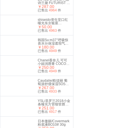
诗兰黛 FUTURIST 沁
水粉底液
￥287.00
SPF20/PA+++ 2C0
已售出
4964
件
COOL VANILLA
30ML #63
shiseido资生堂口红
哑光东京银座
529#Cocktail Hour
￥50.00
复古红 2.5g
已售出
4963
件
韩国Su:m37°呼吸惊
喜水分保湿遮瑕气垫
CC霜#01亮白色
￥180.00
15g*2
已售出
4949
件
Chanel香奈儿 可可
小姐润唇膏 COCO白
管口红 3g #920
￥250.00
已售出
4949
件
Caudalie/欧缇丽 葡
萄源舒缓保湿SOS精
华液30 ml
￥267.00
已售出
4933
件
YSL/圣罗兰2018小金
条哑光方管细管唇膏
口红 21#复古正红色
￥251.00
礼盒套装
已售出
4917
件
日本傲丽/Covermark
粉底液BO10# 30g