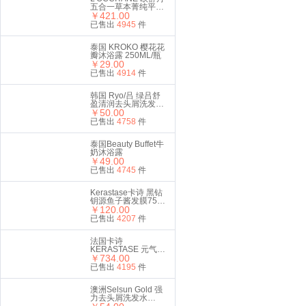
五合一草本菁纯平衡
洗护套装（洗发水
￥421.00
500ml+护发素
已售出
4945
件
500ml）
泰国 KROKO 樱花花
瓣沐浴露 250ML/瓶
￥29.00
已售出
4914
件
韩国 Ryo/吕 绿吕舒
盈清润去头屑洗发水
400ml
￥50.00
已售出
4758
件
泰国Beauty Buffet牛
奶沐浴露
￥49.00
已售出
4745
件
Kerastase卡诗 黑钻
钥源鱼子酱发膜75ml
中样
￥120.00
已售出
4207
件
法国卡诗
KERASTASE 元气姜
防脱发膜 500ml
￥734.00
已售出
4195
件
澳洲Selsun Gold 强
力去头屑洗发水