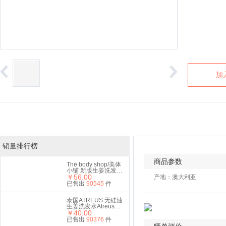
加
销量排行榜
商品参数
The body shop/美体
小铺 新版生姜洗发水
400ml
￥56.00
产地：澳大利亚
已售出
90545
件
泰国ATREUS 无硅油
生姜洗发水Atreus生
姜洗发水400ml
￥40.00
已售出
90376
件