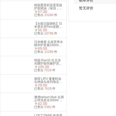
晒单评价
韩国爱茉莉染烫受损
暂无评价
护发精油（保湿，改
善毛躁）新旧包装随
￥57.00
机发
已售出
23180
件
【台版日版随机】日
本资生堂Fino发膜
230g
￥55.00
已售出
18798
件
日本柳屋 头发营养水
精华护发素240ml薄
荷香
￥69.00
已售出
12298
件
韩国 Ryo/吕 红吕含
光耀护损伤修护洗发
水+护发素套装
￥105.00
400ml+400ml
已售出
7618
件
泰国 LIFU 蓬蓬粉油
头神器头发刘海去油
控油干发粉头发蓬松
￥29.00
粉免洗
已售出
7618
件
澳洲selsun blue 去屑
止痒洗发水200ml 蓝
色
￥42.00
已售出
5382
件
L'OCCITANE 欧舒丹